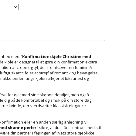
kønhed med "
Konfirmationskjole Christine med
e kjole er designet til at gøre din konfirmation ekstra
ation af crepe og tyl, der fremhæver en feminin A-
ftigt skørt tilføjer et strejf af romantik og bevægelse,
kke perler langs kjolen tilføjer et luksuriøst og
 fryd for øjet med sine skønne detaljer, men også
øle dig både komfortabel og smuk på din store dag.
derne kvinde, der værdsætter klassisk elegance
.
konfirmation eller en anden særlig anledning, vil
med skønne perler
" sikre, at du står i centrum med stil
ære din partner i fejringen af livets store øjeblikke.