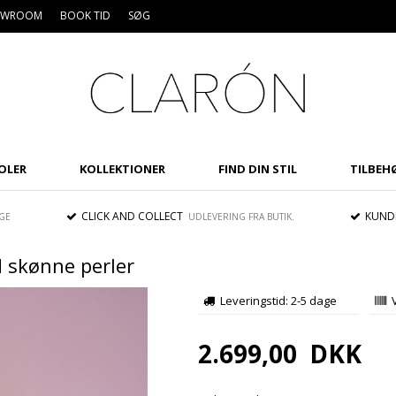
HOWROOM
BOOK TID
SØG
OLER
KOLLEKTIONER
FIND DIN STIL
TILBEH
CLICK AND COLLECT
KUNDE
GE
UDLEVERING FRA BUTIK.
d skønne perler
Leveringstid: 2-5 dage
Spar
10%
2.699,00
DKK