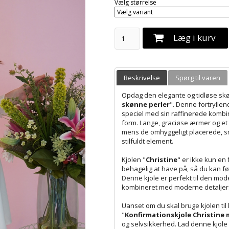
Vælg størrelse
Læg i kurv
Beskrivelse
Spørg til varen
Opdag den elegante og tidløse s
skønne perler
". Denne fortryllend
speciel med sin raffinerede kombin
form. Lange, graciøse ærmer og et lu
mens de omhyggeligt placerede, smu
stilfuldt element.
Kjolen "
Christine
" er ikke kun en
behagelig at have på, så du kan f
Denne kjole er perfekt til den mo
kombineret med moderne detaljer
Uanset om du skal bruge kjolen til 
"
Konfirmationskjole Christine 
og selvsikkerhed. Lad denne kjole v