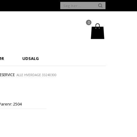
0
ØR
UDSALG
SERVICE
ALLE HVERDAGE 33240300
Varenr:
2504