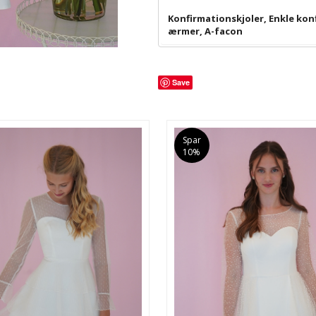
Konfirmationskjoler
,
Enkle kon
ærmer
,
A-facon
Save
Spar
10%