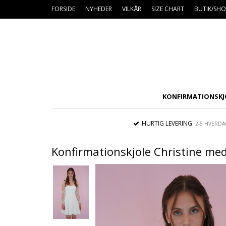
FORSIDE
NYHEDER
VILKÅR
SIZE CHART
BUTIK/S
KONFIRMATIONSKJ
HURTIG LEVERING
2-5 HVERDA
Konfirmationskjole Christine me