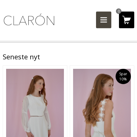
0
Seneste nyt
Spar
10%