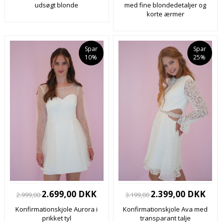
udsøgt blonde
med fine blondedetaljer og
korte ærmer
Spar
Spar
10%
25%
2.699,00 DKK
2.399,00 DKK
2.999,00
3.199,00
Konfirmationskjole Aurora i
Konfirmationskjole Ava med
prikket tyl
transparant talje