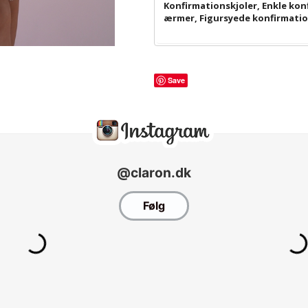
Konfirmationskjoler
,
Enkle kon
ærmer
,
Figursyede konfirmatio
Save