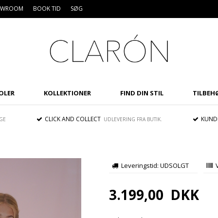
HOWROOM
BOOK TID
SØG
OLER
KOLLEKTIONER
FIND DIN STIL
TILBEH
CLICK AND COLLECT
KUNDE
GE
UDLEVERING FRA BUTIK.
Leveringstid: UDSOLGT
3.199,00
DKK