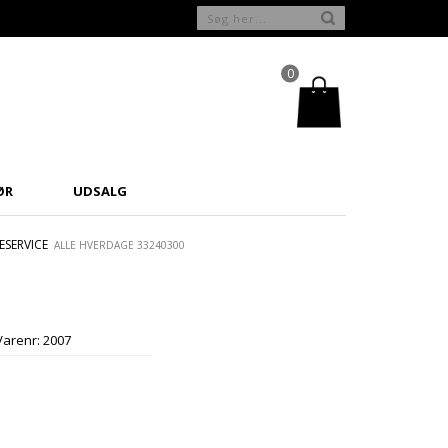
0
ØR
UDSALG
SERVICE
ALLE HVERDAGE 33240300
Varenr:
2007