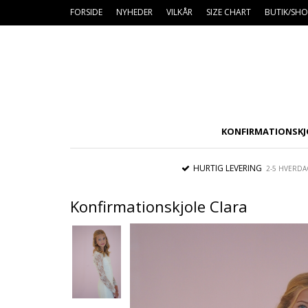
FORSIDE
NYHEDER
VILKÅR
SIZE CHART
BUTIK/S
KONFIRMATIONSKJ
HURTIG LEVERING
2-5 HVERDA
Konfirmationskjole Clara