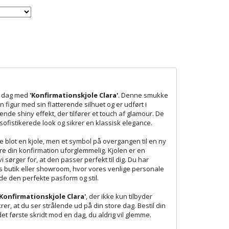
re dag med
'Konfirmationskjole Clara'
. Denne smukke
n figur med sin flatterende silhuet og er udført i
nde shiny effekt, der tilfører et touch af glamour. De
fistikerede look og sikrer en klassisk elegance.
e blot en kjole, men et symbol på overgangen til en ny
 gøre din konfirmation uforglemmelig. Kjolen er en
vi sørger for, at den passer perfekt til dig. Du har
es butik eller showroom, hvor vores venlige personale
inde den perfekte pasform og stil.
'Konfirmationskjole Clara'
, der ikke kun tilbyder
r, at du ser strålende ud på din store dag. Bestil din
et første skridt mod en dag, du aldrig vil glemme.