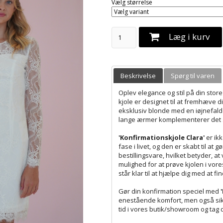
Vælg størrelse
Læg i kurv
Beskrivelse
Spørg til varen
Oplev elegance og stil på din sto
kjole er designet til at fremhæve di
eksklusiv blonde med en iøjnefalde
lange ærmer komplementerer det so
'Konfirmationskjole Clara'
er ikk
fase i livet, og den er skabt til at
bestillingsvare, hvilket betyder, at 
mulighed for at prøve kjolen i vor
står klar til at hjælpe dig med at f
Gør din konfirmation speciel med
enestående komfort, men også sikre
tid i vores butik/showroom og tag d