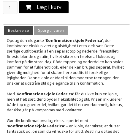
Læg i kurv
Beskrivelse
Spørg til varen
Opdag den elegante '
Konfirmationskjole Federica
', der
kombinerer eksklusivitet og alsidighed i et to-delt sæt. Dette
særlige outfit består af en separat top og nederdel fremstillet i
fineste blonde og satin, hvilket sikrer en følelse af luksus og
komfort på din store dag. Både toppen og nederdelen kan styles
sammen for et fuldendt look, eller de kan bruges separat, hvilket
giver dig mulighed for at skabe flere outfits til forskellige
lejligheder. Denne kjole er ideel til den moderne teenager, der
ønsker at udstråle stil og elegance til sin konfirmation.
Med '
Konfirmationskjole Federica
' får du ikke kun en kjole,
men et helt sæt, der tilbyder fleksibilitet og stil. Prisen inkluderer
både top og nederdel, hvilket gør det til en overkommelig luksus,
der ikke går på kompromis med kvaliteten.
Gør din konfirmationsdag ekstra speciel med
'Konfirmationskjole Federica'
– en kjole, der sikrer, at du ser
fantastisk ud, og som du vil huske for altid. Bestil nu og tag det