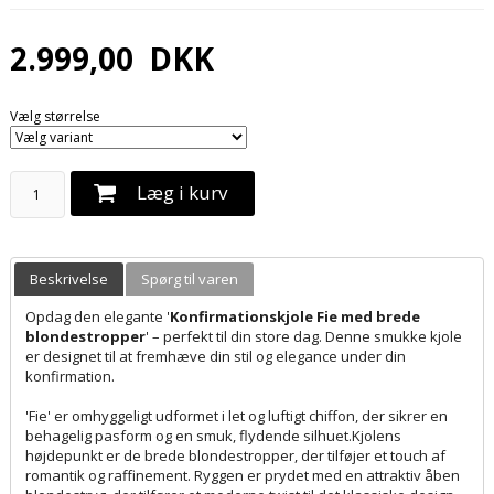
2.999,00
DKK
Vælg størrelse
Læg i kurv
Beskrivelse
Spørg til varen
Opdag den elegante '
Konfirmationskjole Fie med brede
blondestropper
' – perfekt til din store dag. Denne smukke kjole
er designet til at fremhæve din stil og elegance under din
konfirmation.
'Fie' er omhyggeligt udformet i let og luftigt chiffon, der sikrer en
behagelig pasform og en smuk, flydende silhuet.Kjolens
højdepunkt er de brede blondestropper, der tilføjer et touch af
romantik og raffinement. Ryggen er prydet med en attraktiv åben