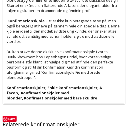
blondestryg, der tilfører et moderne twist til det klassiske design.
Skørtet er skåret i en flatterende A-facon, der elegant falder fra
taljen og skaber en drømmende og feminin profil.
'
Konfirmationskjole Fie
' er ikke kun betagende at se på, men
også behagelig at have på gennem hele din specielle dag. Denne
kjole er ideel til den modebevidste ung kvinde, der ønsker at se
stilfuld ud, samtidig med at hun holder sig tro mod traditionelle
værdier.
Du kan prøve denne eksklusive konfirmationskjole i vores
Butik/Showroom hos Copenhagen Bridal, hvor vores venlige
personale står klar til at hjælpe dig med at finde den perfekte
pasform og stil til din konfirmation. Gør din konfirmation
uforglemmelig med 'Konfirmationskjole Fie med brede
blondestropper'.
Konfirmationskjoler
,
Enkle konfirmationskjoler
,
A-
facon
,
Konfirmationskjoler med
blonder
,
Konfirmationskjoler med bare skuldre
Save
Relaterede konfirmationskjoler