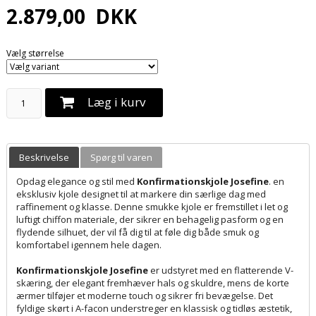
2.879,00
DKK
Vælg størrelse
Læg i kurv
Beskrivelse
Spørg til varen
Opdag elegance og stil med
Konfirmationskjole Josefine
. en
eksklusiv kjole designet til at markere din særlige dag med
raffinement og klasse. Denne smukke kjole er fremstillet i let og
luftigt chiffon materiale, der sikrer en behagelig pasform og en
flydende silhuet, der vil få dig til at føle dig både smuk og
komfortabel igennem hele dagen.
Konfirmationskjole Josefine
er udstyret med en flatterende V-
skæring, der elegant fremhæver hals og skuldre, mens de korte
ærmer tilføjer et moderne touch og sikrer fri bevægelse. Det
fyldige skørt i A-facon understreger en klassisk og tidløs æstetik,