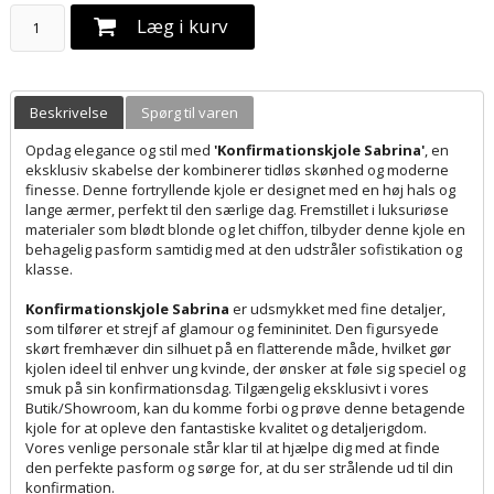
Læg i kurv
Beskrivelse
Spørg til varen
Opdag elegance og stil med
'Konfirmationskjole Sabrina'
, en
eksklusiv skabelse der kombinerer tidløs skønhed og moderne
finesse. Denne fortryllende kjole er designet med en høj hals og
lange ærmer, perfekt til den særlige dag. Fremstillet i luksuriøse
materialer som blødt blonde og let chiffon, tilbyder denne kjole en
behagelig pasform samtidig med at den udstråler sofistikation og
klasse.
Konfirmationskjole Sabrina
er udsmykket med fine detaljer,
som tilfører et strejf af glamour og femininitet. Den figursyede
skørt fremhæver din silhuet på en flatterende måde, hvilket gør
kjolen ideel til enhver ung kvinde, der ønsker at føle sig speciel og
smuk på sin konfirmationsdag. Tilgængelig eksklusivt i vores
Butik/Showroom, kan du komme forbi og prøve denne betagende
kjole for at opleve den fantastiske kvalitet og detaljerigdom.
Vores venlige personale står klar til at hjælpe dig med at finde
den perfekte pasform og sørge for, at du ser strålende ud til din
konfirmation.